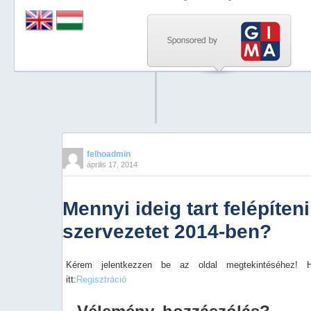
Previous
Next
Stop
1
2
3
4
felhoadmin
április 17, 2014
5
Mennyi ideig tart felépíten
szervezetet 2014-ben?
Kérem jelentkezzen be az oldal megtekintéséhez! 
itt:
Regisztráció