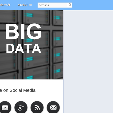
Keresés
alomtár
Archívum
e on Social Media