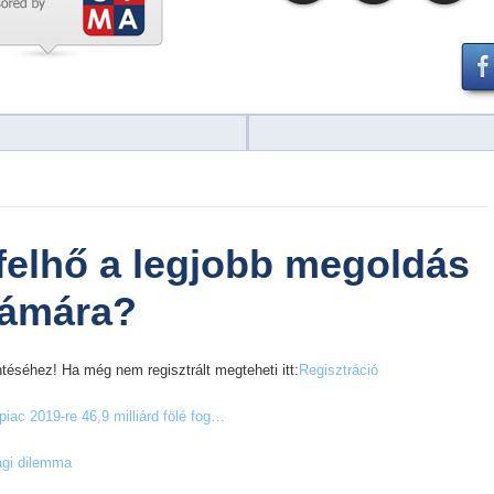
 felhő a legjobb megoldás
zámára?
téséhez! Ha még nem regisztrált megteheti itt:
Regisztráció
piac 2019-re 46,9 milliárd fölé fog…
sági dilemma