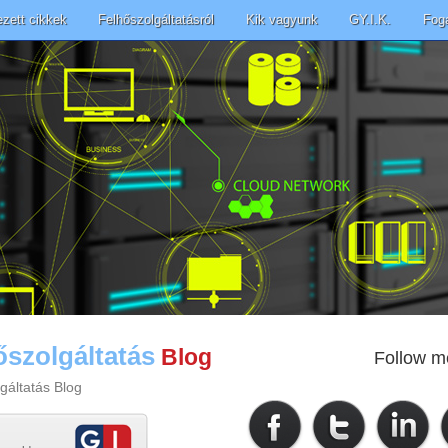
ezett cikkek
Felhőszolgáltatásról
Kik vagyunk
GY.I.K.
Fog
őszolgáltatás
Blog
Follow m
gáltatás Blog