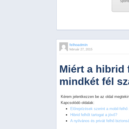
Previous
Next
Stop
felhoadmin
1
február 27, 2015
2
3
4
Miért a hibrid
5
mindkét fél s
Kérem jelentkezzen be az oldal megtekin
Kapcsolódó oldalak:
Előrejelzések szerint a mobil-felhő 
Hibrid felhőt tartogat a jövő?
A nyilvános és privát felhő bizton