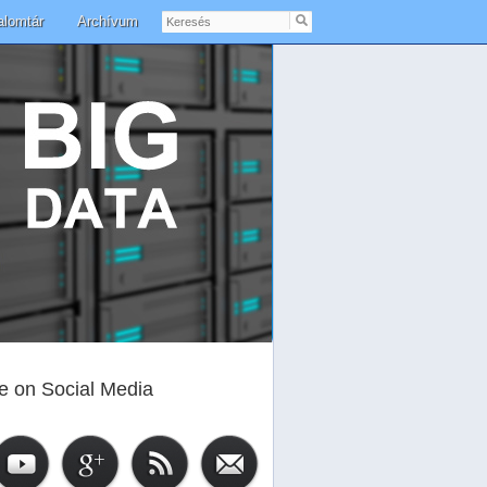
Keresés
alomtár
Archívum
e on Social Media