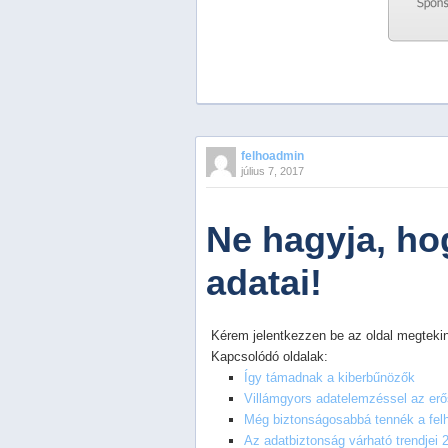
Previous
Next
Stop
felhoadmin
1
július 7, 2017
2
3
4
Ne hagyja, ho
5
adatai!
Kérem jelentkezzen be az oldal megtekin
Kapcsolódó oldalak:
Így támadnak a kiberbűnözők
Villámgyors adatelemzéssel az erő
Még biztonságosabbá tennék a fel
Az adatbiztonság várható trendjei 