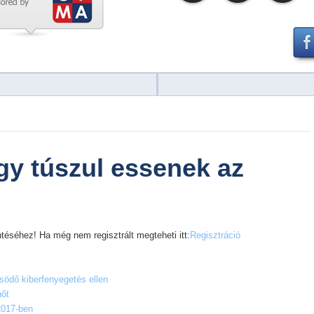
gy túszul essenek az
téséhez! Ha még nem regisztrált megteheti itt:
Regisztráció
södő kiberfenyegetés ellen
hőt
2017-ben