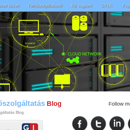
ezett cikkek
Felhőszolgáltatásról
Kik vagyunk
GY.I.K.
Fog
őszolgáltatás
Blog
Follow m
gáltatás Blog