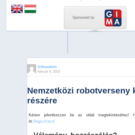
Previous
Next
Stop
1
2
3
4
felhoadmin
február 6, 2015
5
Nemzetközi robotverseny 
részére
Kérem jelentkezzen be az oldal megtekintéséhez! 
itt:
Regisztráció