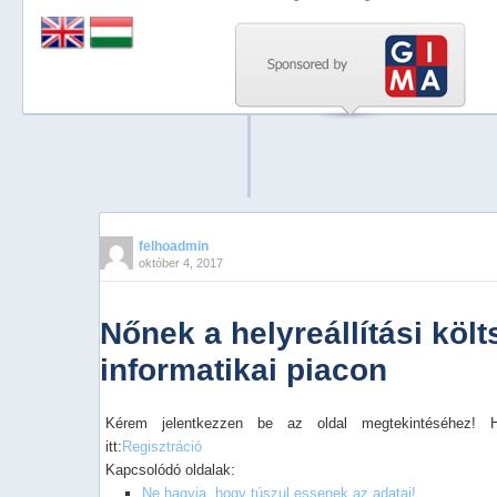
Previous
Next
Stop
1
2
3
4
felhoadmin
október 4, 2017
5
Nőnek a helyreállítási köl
informatikai piacon
Kérem jelentkezzen be az oldal megtekintéséhez! 
itt:
Regisztráció
Kapcsolódó oldalak:
Ne hagyja, hogy túszul essenek az adatai!