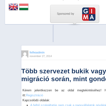
Previous
Next
Stop
1
2
3
4
felhoadmin
november 27, 2014
5
Több szervezet bukik vagy
migráció során, mint gon
Kérem jelentkezzen be az oldal megtekintéséhez! 
itt:
Regisztráció
Kapcsolódó oldalak:
A felhő szolgáltatás nem csak a nagyvállalatok privilé