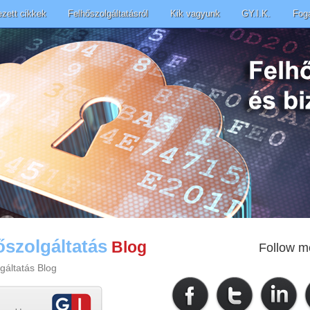
ezett cikkek
Felhőszolgáltatásról
Kik vagyunk
GY.I.K.
Fog
őszolgáltatás
Blog
Follow m
gáltatás Blog