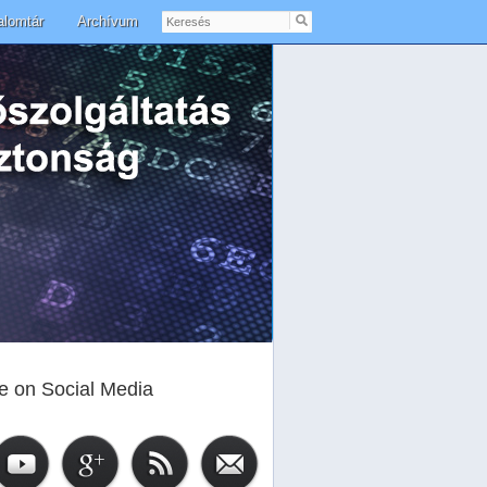
Keresés
alomtár
Archívum
e on Social Media