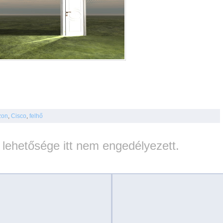
zon
,
Cisco
,
felhő
lehetősége itt nem engedélyezett.