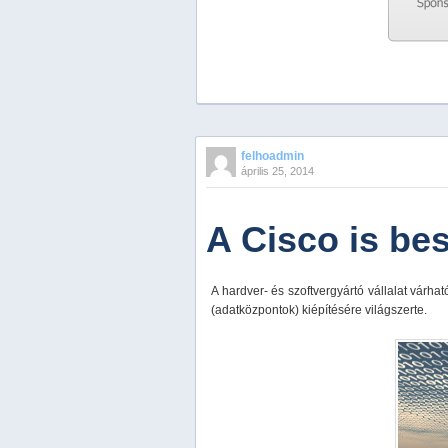
Previous
Next
Stop
felhoadmin
1
április 25, 2014
2
3
4
A Cisco is bes
5
A hardver- és szoftvergyártó vállalat várha
(adatközpontok) kiépítésére világszerte.