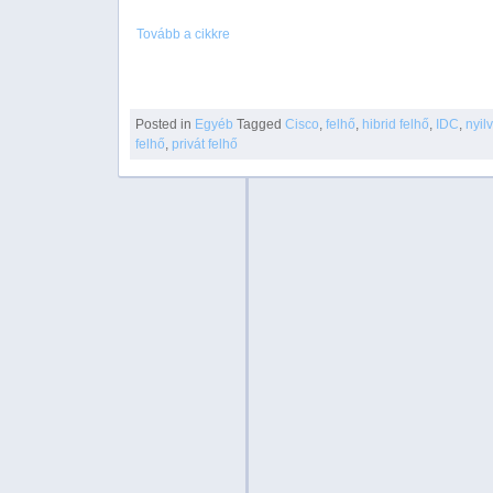
Tovább a cikkre
Posted in
Egyéb
Tagged
Cisco
,
felhő
,
hibrid felhő
,
IDC
,
nyil
felhő
,
privát felhő