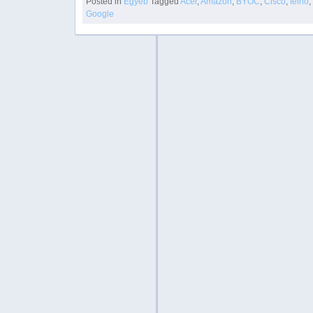
Posted in
Egyéb
Tagged
Acer
,
Amazon
,
BYOC
,
Cisco
,
felhő
,
Google