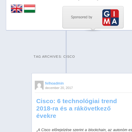
Previous
Next
Stop
1
2
TAG ARCHIVES:
CISCO
3
4
5
felhoadmin
december 20, 2017
Cisco: 6 technológiai trend
2018-ra és a rákövetkező
évekre
„A Cisco előrejelzése szerint a blockchain, az autonóm e