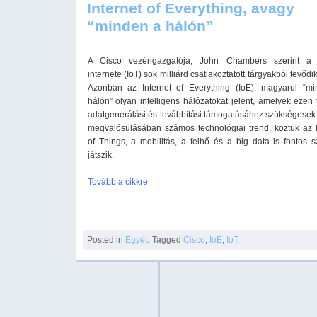
Internet of Everything, avagy
“minden a hálón”
A Cisco vezérigazgatója, John Chambers szerint a 
internete (IoT) sok milliárd csatlakoztatott tárgyakból tevődi
Azonban az Internet of Everything (IoE), magyarul “m
hálón” olyan intelligens hálózatokat jelent, amelyek ezen
adatgenerálási és továbbítási támogatásához szükségesek.
megvalósulásában számos technológiai trend, köztük az I
of Things, a mobilitás, a felhő és a big data is fontos s
játszik.
Tovább a cikkre
Posted in
Egyéb
Tagged
Cisco
,
IoE
,
IoT