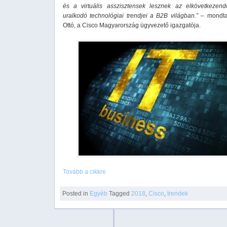
és a virtuális asszisztensek lesznek az elkövetkezen
uralkodó technológiai trendjei a B2B világban.”
– mondta
Ottó, a Cisco Magyarország ügyvezető igazgatója.
Tovább a cikkre
Posted in
Egyéb
Tagged
2018
,
Cisco
,
trendek