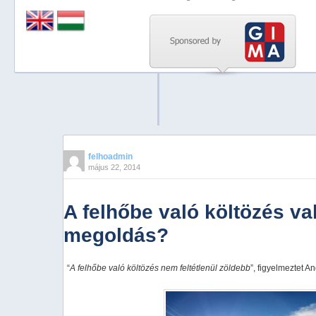
Previous
Next
Stop
1
2
3
4
felhoadmin
május 22, 2014
5
A felhőbe való költözés v
megoldás?
“
A felhőbe való költözés nem feltétlenül zöldebb
”, figyelmeztet A