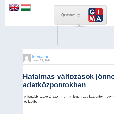
Previous
Next
Stop
1
2
3
4
felhoadmin
május 23, 2014
5
Hatalmas változások jönn
adatközpontokban
A legtöbb szakértő szerint a ma ismert adatközpontok nagy 
évtizedben.