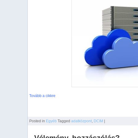
Tovább a cikkre
Posted
in
Egyéb
Tagged
adatközpont
,
DCIM
|
Vélemény, hozzászólás?