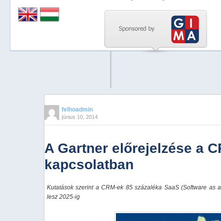
Previous
Next
Stop
1
2
3
4
felhoadmin
június 10, 2014
5
A Gartner előrejelzése a 
kapcsolatban
Kutatások szerint a CRM-ek 85 százaléka SaaS (Software as a Se
lesz 2025-ig