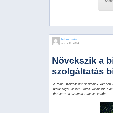
Previous
Next
Stop
felhoadmin
1
június 11, 2014
2
3
4
Növekszik a b
5
szolgáltatás 
A felhő szolgáltatást használók körében 
biztonságát illetően: azon vállalatok, ak
érzékeny és bizalmas adataikat felhőbe.