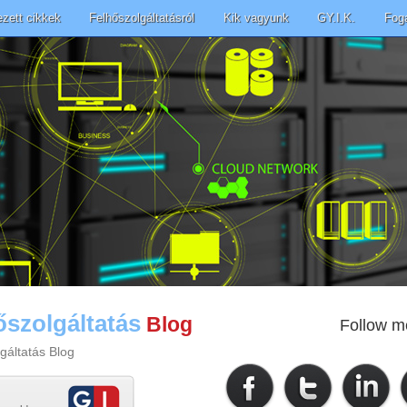
ezett cikkek
Felhőszolgáltatásról
Kik vagyunk
GY.I.K.
Fog
őszolgáltatás
Blog
Follow m
gáltatás Blog