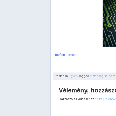
Tovább a cikkre
Posted
in
Egyéb
Tagged
biztonság
,
felhő tá
Vélemény, hozzász
Hozzászólás küldéséhez
be kell jelentk