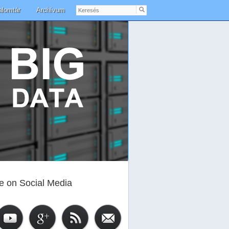
Keresés
alomtár
Archívum
e on Social Media