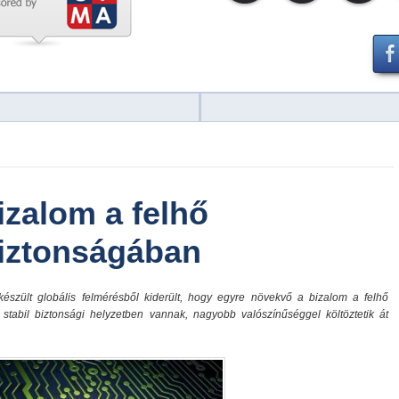
izalom a felhő
biztonságában
készült globális felmérésből kiderült, hogy egyre növekvő a bizalom a felhő
ik stabil biztonsági helyzetben vannak, nagyobb valószínűséggel költöztetik át