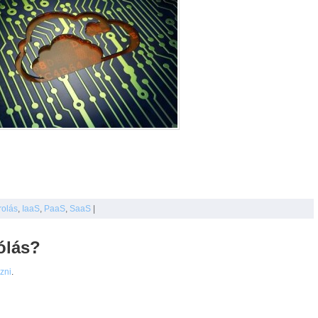
rolás
,
IaaS
,
PaaS
,
SaaS
|
ólás?
ezni
.