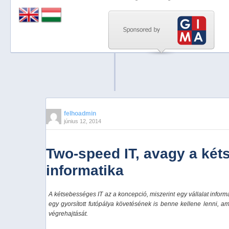
Previous
Next
Stop
1
2
3
4
felhoadmin
június 12, 2014
5
Two-speed IT, avagy a ké
informatika
A kétsebességes IT az a koncepció, miszerint egy vállalat inform
egy gyorsított futópálya követésének is benne kellene lenni, am
végrehajtását.