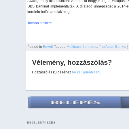
Award), mely díjat elsőként vehetett át magyar cég, a Multipass
DBS Banknál implementálták. A díjátadó ünnepséget a 2014-e
keretein belül tartották meg.
Tovább a cikkre
Posted
in
Egyéb
Tagged
Multipass Solutions
,
The Asian Banker
|
Vélemény, hozzászólás?
Hozzászólás küldéséhez
be kell jelentkezni
.
BEJELENTKEZÉS