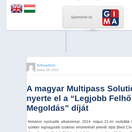
Previous
Next
Stop
1
2
3
4
felhoadmin
június 18, 2014
5
A magyar Multipass Solut
nyerte el a “Legjobb Felhő
Megoldás” díját
Immáron nyolcadik alkalommal, 2014. május 21-én osztották
szektor legnagyobb szakmai elismerését jelentő díját (Best Cl