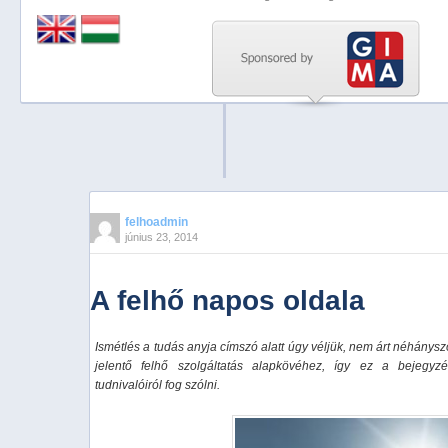
Previous
Next
Stop
1
2
3
4
felhoadmin
június 23, 2014
5
A felhő napos oldala
Ismétlés a tudás anyja címszó alatt úgy véljük, nem árt néhánys
jelentő felhő szolgáltatás alapkövéhez, így ez a bejegyz
tudnivalóiról fog szólni.