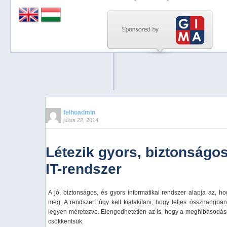
Previous
Next
Stop
1
2
3
4
felhoadmin
július 22, 2014
5
Létezik gyors, biztonságo
IT-rendszer
A jó, biztonságos, és gyors informatikai rendszer alapja az, h
meg. A rendszert úgy kell kialakítani, hogy teljes összhangba
legyen méretezve. Elengedhetetlen az is, hogy a meghibásodás
csökkentsük.