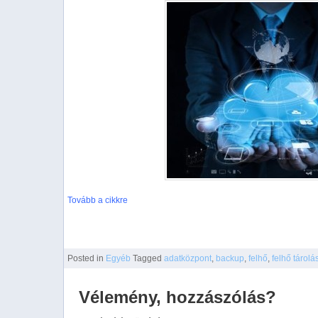
Tovább a cikkre
Posted
in
Egyéb
Tagged
adatközpont
,
backup
,
felhő
,
felhő tárolá
Vélemény, hozzászólás?