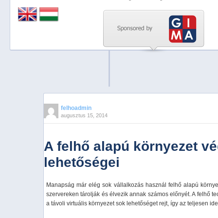
Previous
Next
Stop
1
2
3
4
felhoadmin
augusztus 15, 2014
5
A felhő alapú környezet vé
lehetőségei
Manapság már elég sok vállalkozás használ felhő alapú környeze
szervereken tárolják és élvezik annak számos előnyét. A felhő 
a távoli virtuális környezet sok lehetőséget rejt, így az teljesen id