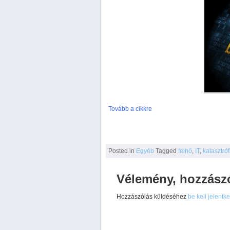
Tovább a cikkre
Posted
in
Egyéb
Tagged
felhő
,
IT
,
katasztróf
Vélemény, hozzász
Hozzászólás küldéséhez
be kell jelentk