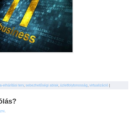
a-elhárítási terv
,
sebezhetőségi ablak
,
üzletfolytonosság
,
virtualizáció
|
ólás?
ezni
.