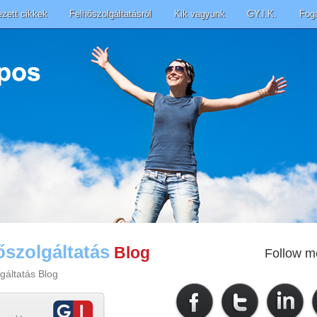
ezett cikkek
Felhőszolgáltatásról
Kik vagyunk
GY.I.K.
Fog
őszolgáltatás
Blog
Follow m
gáltatás Blog