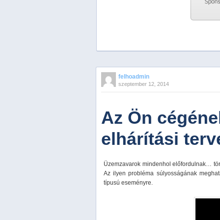
Previous
Next
Stop
felhoadmin
1
szeptember 12, 2014
2
3
4
Az Ön cégének
5
elhárítási ter
Üzemzavarok mindenhol előfordulnak… történ
Az ilyen probléma súlyosságának meghatár
típusú eseményre.