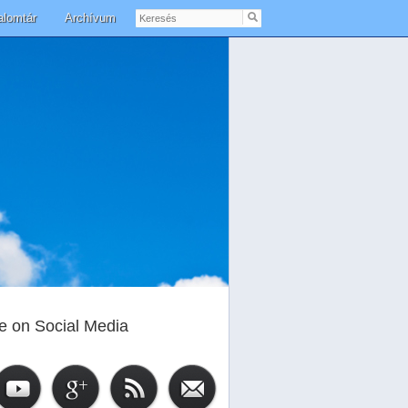
Keresés
alomtár
Archívum
e on Social Media