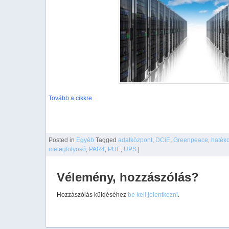
Tovább a cikkre
Posted
in
Egyéb
Tagged
adatközpont
,
DCiE
,
Greenpeace
,
haték
melegfolyosó
,
PAR4
,
PUE
,
UPS
|
Vélemény, hozzászólás?
Hozzászólás küldéséhez
be kell jelentkezni
.