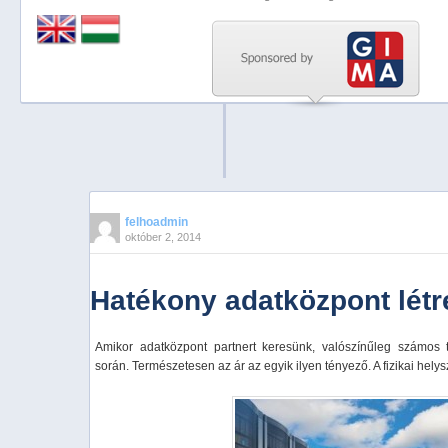
Previous
Next
Stop
1
2
3
4
felhoadmin
október 2, 2014
5
Hatékony adatközpont lét
Amikor adatközpont partnert keresünk, valószínűleg számos
során. Természetesen az ár az egyik ilyen tényező. A fizikai hely