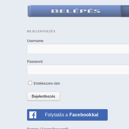
BEJELENTKEZÉS
Username
Password
Emlékezzen rám
Folytatás a
Facebookkal
|
Register
Forgot Password?