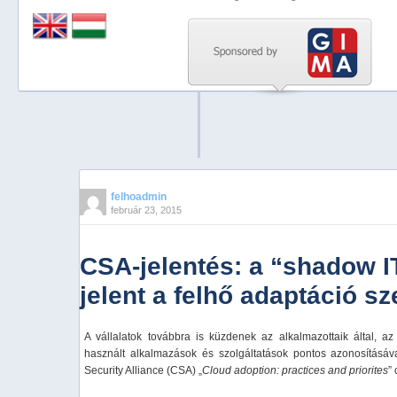
Previous
Next
Stop
1
2
3
4
felhoadmin
február 23, 2015
5
CSA-jelentés: a “shadow I
jelent a felhő adaptáció s
A vállalatok továbbra is küzdenek az alkalmazottaik által, a
használt alkalmazások és szolgáltatások pontos azonosításáva
Security Alliance (CSA) „
Cloud adoption: practices and priorites
”