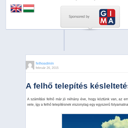
Previous
Next
Stop
1
2
3
4
felhoadmin
február 26, 2015
5
A felhő telepítés késleltet
A számítási felhő már jó néhány éve, hogy köztünk van, az e
vele, így a felhő telepítésnek viszonylag egy egyszerű folyamatna