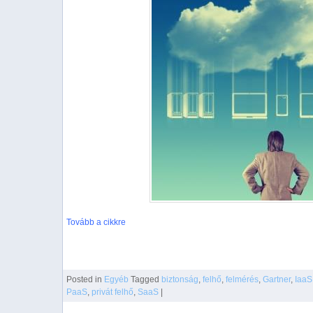
Tovább a cikkre
Posted
in
Egyéb
Tagged
biztonság
,
felhő
,
felmérés
,
Gartner
,
IaaS
PaaS
,
privát felhő
,
SaaS
|