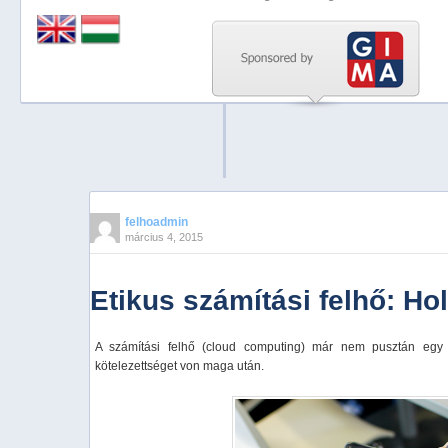
Previous
Next
Stop
1
2
3
4
felhoadmin
március 4, 2015
5
Etikus számítási felhő: Ho
A számítási felhő (cloud computing) már nem pusztán egy b
kötelezettséget von maga után.