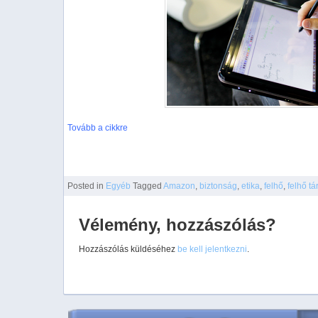
Tovább a cikkre
Posted
in
Egyéb
Tagged
Amazon
,
biztonság
,
etika
,
felhő
,
felhő tá
Vélemény, hozzászólás?
Hozzászólás küldéséhez
be kell jelentkezni
.