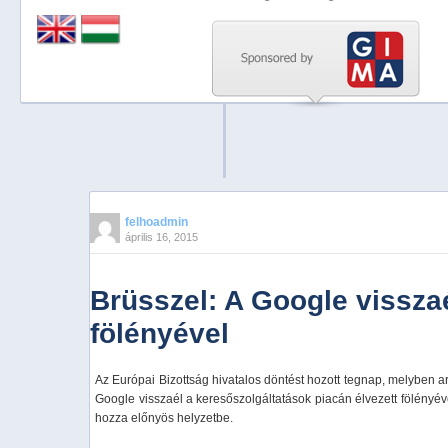
Previous
Next
Stop
1
2
3
4
felhoadmin
április 16, 2015
5
Brüsszel: A Google visszaé
fölényével
Az Európai Bizottság hivatalos döntést hozott tegnap, melyben ar
Google visszaél a keresőszolgáltatások piacán élvezett fölényév
hozza előnyös helyzetbe.