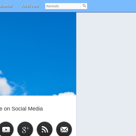
Keresés
alomtár
Archívum
e on Social Media