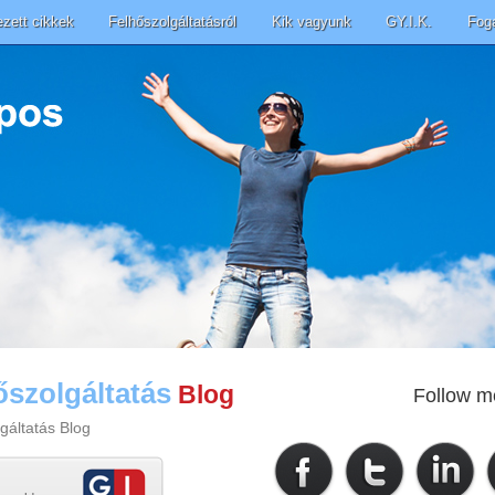
ezett cikkek
Felhőszolgáltatásról
Kik vagyunk
GY.I.K.
Fog
őszolgáltatás
Blog
Follow m
gáltatás Blog