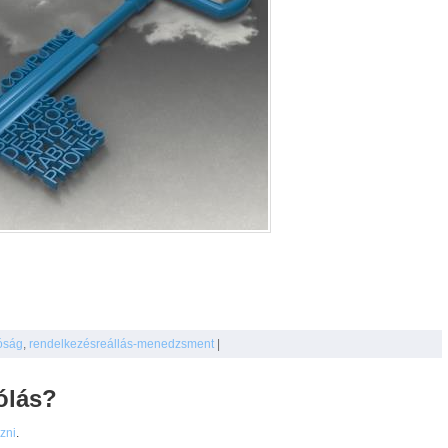
tóság
,
rendelkezésreállás-menedzsment
|
ólás?
ezni
.