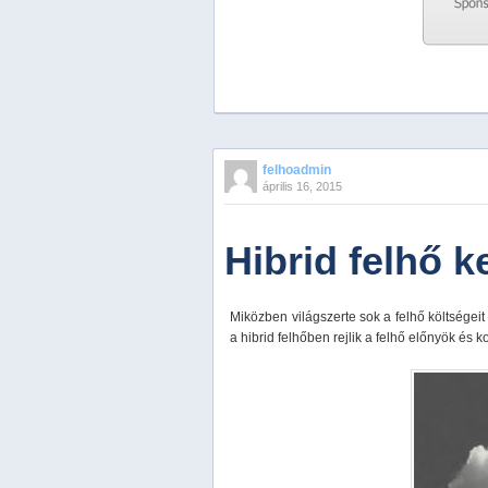
Previous
Next
Stop
felhoadmin
1
április 16, 2015
2
3
4
Hibrid felhő k
5
Miközben világszerte sok a felhő költségeit
a hibrid felhőben rejlik a felhő előnyök és