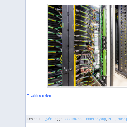
Tovább a cikkre
Posted
in
Egyéb
Tagged
adatközpont
,
hatékonyság
,
PUE
,
Racks