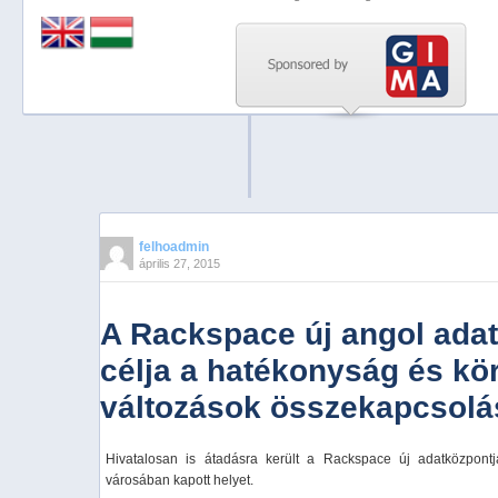
Previous
Next
Stop
1
2
3
4
felhoadmin
április 27, 2015
5
A Rackspace új angol ada
célja a hatékonyság és kö
változások összekapcsolá
Hivatalosan is átadásra került a Rackspace új adatközpont
városában kapott helyet.