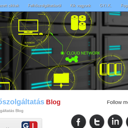
ezett cikkek
Felhőszolgáltatásról
Kik vagyunk
GY.I.K.
Fog
őszolgáltatás
Blog
Follow m
gáltatás Blog