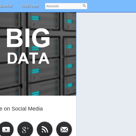
Keresés
alomtár
Archívum
e on Social Media