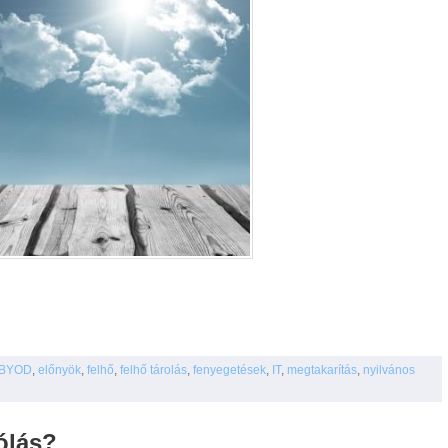
BYOD
,
előnyök
,
felhő
,
felhő tárolás
,
fenyegetések
,
IT
,
megtakarítás
,
nyilvános
ólás?