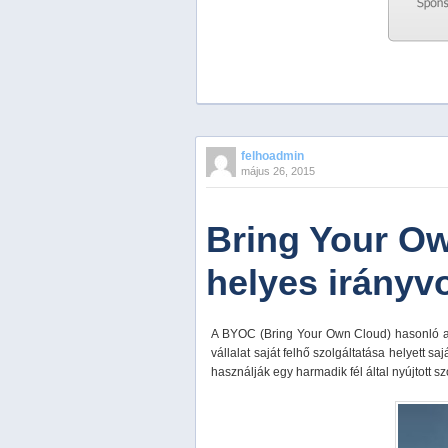
Previous
Next
Stop
felhoadmin
1
május 26, 2015
2
3
4
Bring Your Ow
5
helyes irányv
A BYOC (Bring Your Own Cloud) hasonló a 
vállalat saját felhő szolgáltatása helyett s
használják egy harmadik fél által nyújtott sz