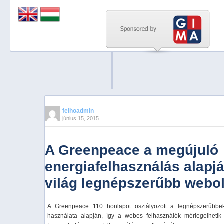
Previous
Next
Stop
1
2
3
4
felhoadmin
június 15, 2015
5
A Greenpeace a megújuló
energiafelhasználás alapjá
világ legnépszerűbb webol
A Greenpeace 110 honlapot osztályozott a legnépszerűbbek
használata alapján, így a webes felhasználók mérlegelhetik