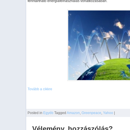
fenntartható energiafelhasználás vonatkozásában.
Tovább a cikkre
Posted
in
Egyéb
Tagged
Amazon
,
Greenpeace
,
Yahoo
|
Vélemény, hozzászólás?