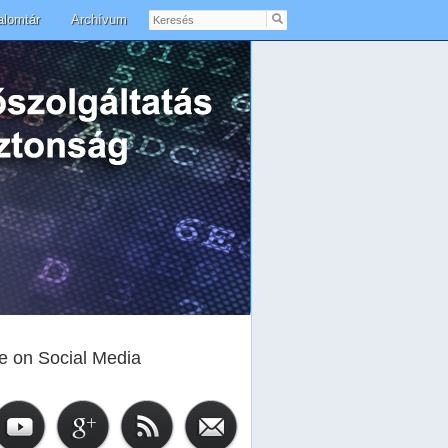
Keresés
alomtár
Archívum
e on Social Media