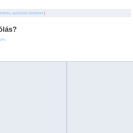
lmérés
,
operációs rendszer
|
ólás?
ezni
.