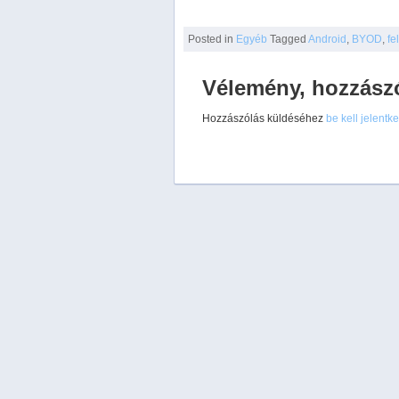
Posted
in
Egyéb
Tagged
Android
,
BYOD
,
fe
Vélemény, hozzász
Hozzászólás küldéséhez
be kell jelentk