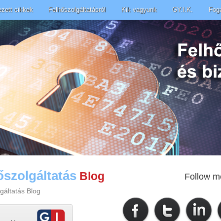
ezett cikkek
Felhőszolgáltatásról
Kik vagyunk
GY.I.K.
Fog
őszolgáltatás
Blog
Follow m
gáltatás Blog