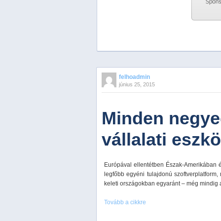
Previous
Next
Stop
felhoadmin
1
június 25, 2015
2
3
4
Minden negye
5
vállalati eszkö
Európával ellentétben Észak-Amerikában é
legfőbb egyéni tulajdonú szoftverplatform,
keleti országokban egyaránt – még mindig a
Tovább a cikkre