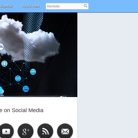
Keresés
alomtár
Archívum
e on Social Media