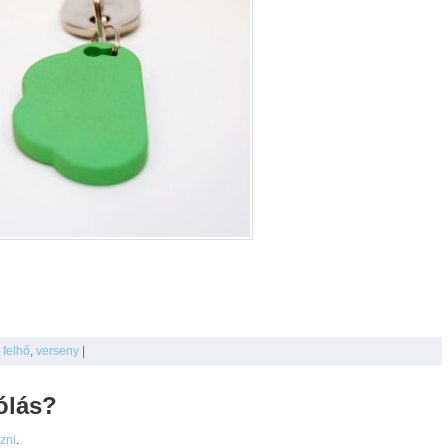
,
felhő
,
verseny
|
ólás?
ezni
.