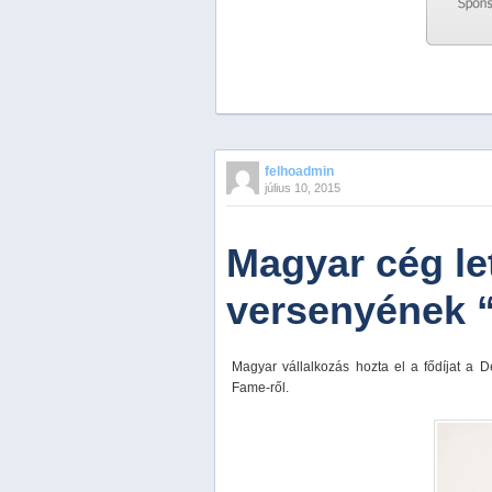
Previous
Next
Stop
felhoadmin
1
július 10, 2015
2
3
4
Magyar cég le
5
versenyének 
Magyar vállalkozás hozta el a fődíjat a 
Fame-ről.