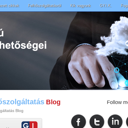
ezett cikkek
Felhőszolgáltatásról
Kik vagyunk
GY.I.K.
Fog
őszolgáltatás
Blog
Follow m
gáltatás Blog