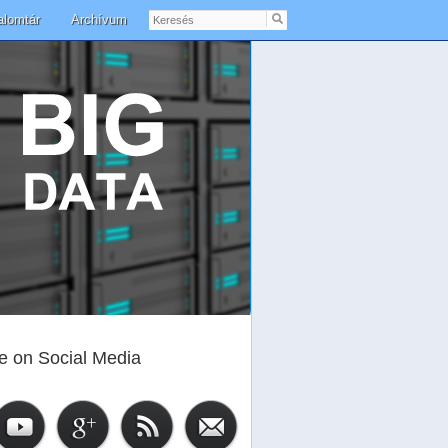
Keresés
alomtár
Archívum
e on Social Media