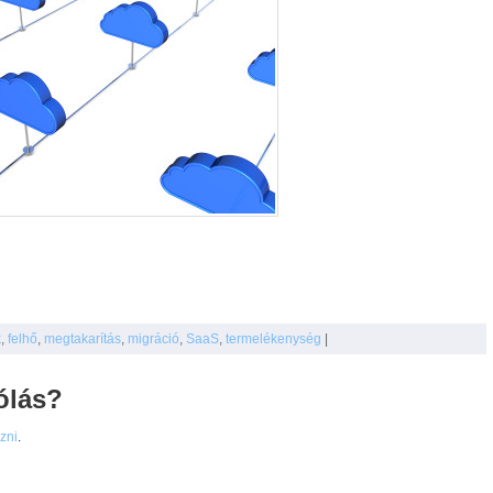
k
,
felhő
,
megtakarítás
,
migráció
,
SaaS
,
termelékenység
|
ólás?
ezni
.