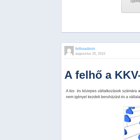
Previous
Next
Stop
felhoadmin
1
augusztus 25, 2015
2
3
4
A felhő a KKV
5
A kis- és közepes vállalkozások számára a
nem igényel kezdeti beruházást és a vállala