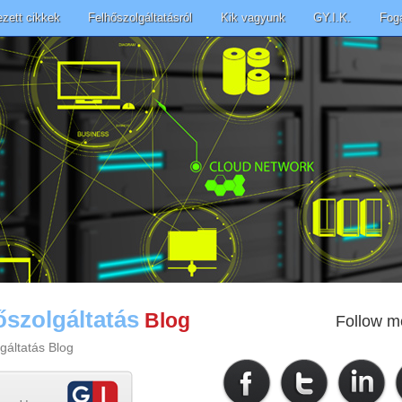
ezett cikkek
Felhőszolgáltatásról
Kik vagyunk
GY.I.K.
Fog
őszolgáltatás
Blog
Follow m
gáltatás Blog