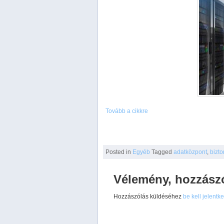
Tovább a cikkre
Posted
in
Egyéb
Tagged
adatközpont
,
bizt
Vélemény, hozzász
Hozzászólás küldéséhez
be kell jelentk