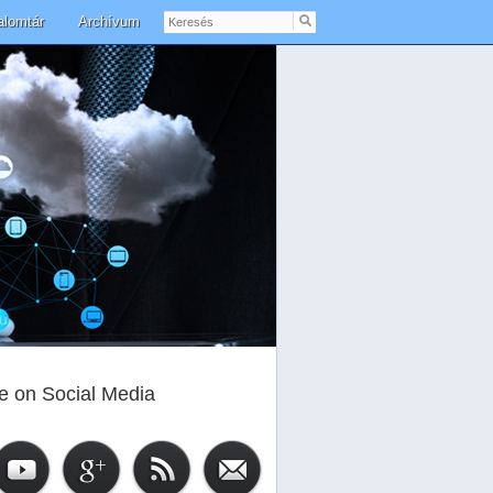
Keresés
alomtár
Archívum
e on Social Media