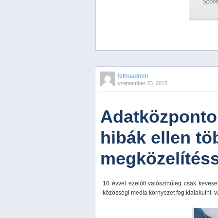
Previous
Next
Stop
felhoadmin
1
szeptember 23, 2015
2
3
4
Adatközpontok
5
hibák ellen t
megközelítéss
10 évvel ezelőtt valószínűleg csak kevese
közösségi media környezet fog kialakulni, vag