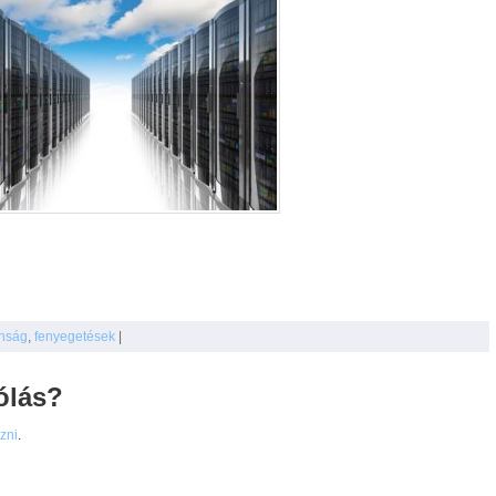
onság
,
fenyegetések
|
ólás?
ezni
.