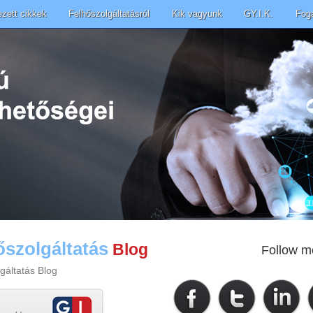
ezett cikkek
Felhőszolgáltatásról
Kik vagyunk
GY.I.K.
Fog
őszolgáltatás
Blog
Follow m
gáltatás Blog