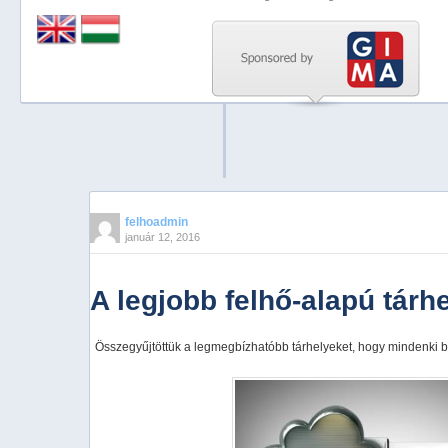
Previous
Next
Stop
1
2
3
4
felhoadmin
január 12, 2016
5
A legjobb felhő-alapú tárh
Összegyűjtöttük a legmegbízhatóbb tárhelyeket, hogy mindenki b