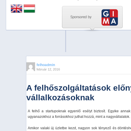
Previous
Next
Stop
1
2
3
4
felhoadmin
február 12, 2016
5
A felhőszolgáltatások előn
vállalkozásoknak
A felhő a startupoknak egyenlő esélyt biztosít. Egyike annak
ugyanazokhoz a forrásokhoz juthat hozzá, mint a nagyvállalatok.
Amikor valaki új üzletbe kezd, nagyon sok tényező és döntésh