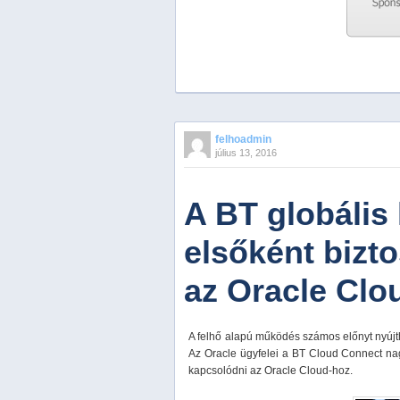
Previous
Next
Stop
felhoadmin
1
július 13, 2016
2
3
4
A BT globális 
5
elsőként bizto
az Oracle Clo
A felhő alapú működés számos előnyt nyújth
Az Oracle ügyfelei a BT Cloud Connect na
kapcsolódni az Oracle Cloud-hoz.