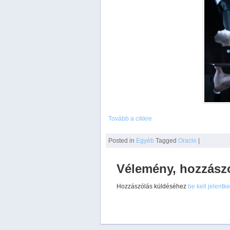
Tovább a cikkre
Posted
in
Egyéb
Tagged
Oracle
|
Vélemény, hozzász
Hozzászólás küldéséhez
be kell jelentk