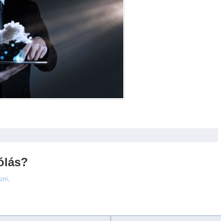
ólás?
ezni
.