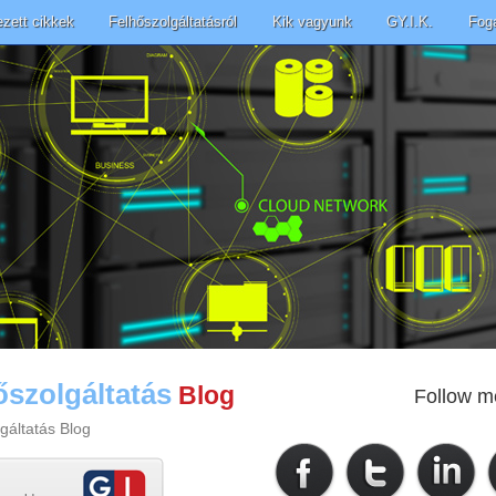
ezett cikkek
Felhőszolgáltatásról
Kik vagyunk
GY.I.K.
Fog
őszolgáltatás
Blog
Follow m
gáltatás Blog