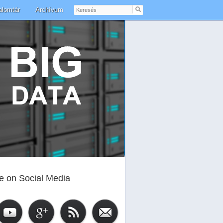
Keresés
alomtár
Archívum
e on Social Media