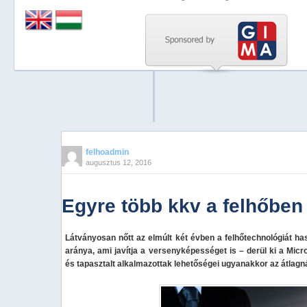
Previous
Next
Stop
1
2
3
4
felhoadmin
augusztus 12, 2016
5
Egyre több kkv a felhőben
Látványosan nőtt az elmúlt két évben a felhőtechnológiát ha
aránya, ami javítja a versenyképességet is – derül ki a Micr
és tapasztalt alkalmazottak lehetőségei ugyanakkor az átlagn