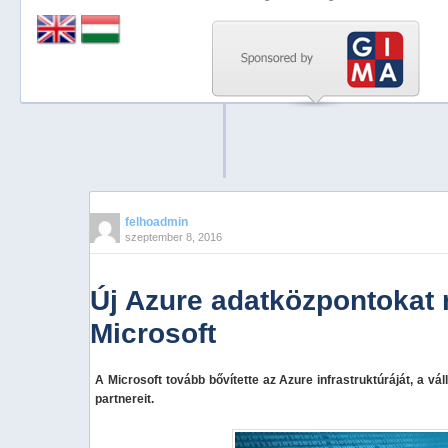
Previous
Next
Stop
1
2
3
4
felhoadmin
szeptember 8, 2016
5
Új Azure adatközpontokat n
Microsoft
A Microsoft tovább bővítette az Azure infrastruktúráját, a vál
partnereit.