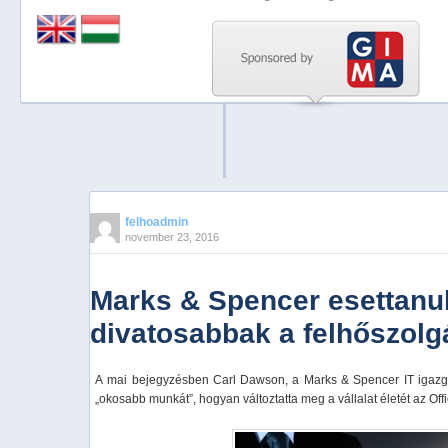
Previous
Next
Stop
1
2
3
4
felhoadmin
november 23, 2016
5
Marks & Spencer esettanu
divatosabbak a felhőszolg
A mai bejegyzésben Carl Dawson, a Marks & Spencer IT igazgat
„okosabb munkát”, hogyan változtatta meg a vállalat életét az Off