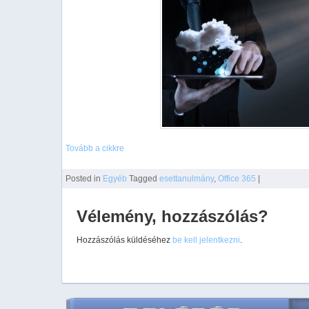
Tovább a cikkre
Posted
in
Egyéb
Tagged
esettanulmány
,
Office 365
|
Vélemény, hozzászólás?
Hozzászólás küldéséhez
be kell jelentkezni
.