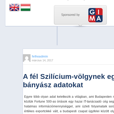
Previous
Next
Stop
1
2
3
4
felhoadmin
március 14, 2017
5
A fél Szilícium-völgynek 
bányász adatokat
Egyre több olyan adat keletkezik a világban, ami Budapesten n
köztük Fortune 500-as óriások egy hazai IT-tanácsadó cég seg
hatalmas információmennyiséggel, ami üzleti folyamataik sor
értékes exportcikké vált, a budapesti csapat ügyfelei között o