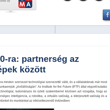
0-ra: partnerség az
pek között
-ra minden szervezet technológiai szervezetté válik, és a vállalatoknak már most
nkaerejük „jövőállóságán”. Az Institute for the Future (IFTF) által végzett kutatás
echnológiai, tudományos és üzleti szakemberrel közösen azt vizsgálja, hogy az
séges intelligencia, a robotika, a virtuális valóság, a kiterjesztett valóság és a
 életünket és munkánkat az elkövetkezendő évtizedben.