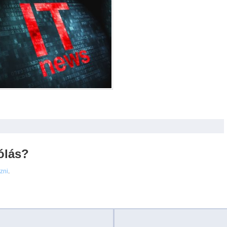
ólás?
ezni
.