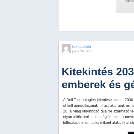
Previous
Next
Stop
felhoadmin
1
július 24, 2017
2
3
4
Kitekintés 203
5
emberek és gé
A Dell Technologies jelentése szerint 2030
el kell gondolkozniuk infrastruktúrájuk és mu
20, a világ különböző tájairól származó t
olyan feltörekvő technológiák, mint a mester
felhőalapú informatika miként alakítják át