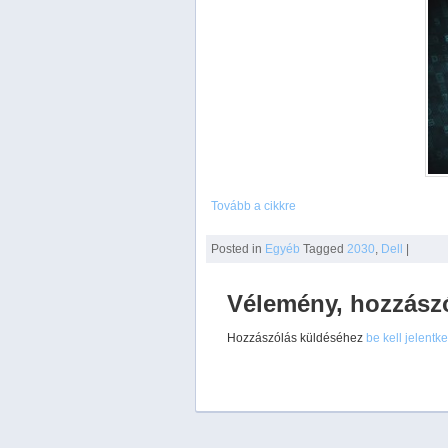
Tovább a cikkre
Posted
in
Egyéb
Tagged
2030
,
Dell
|
Vélemény, hozzász
Hozzászólás küldéséhez
be kell jelentk