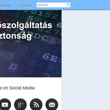
Keresés
alomtár
Archívum
e on Social Media