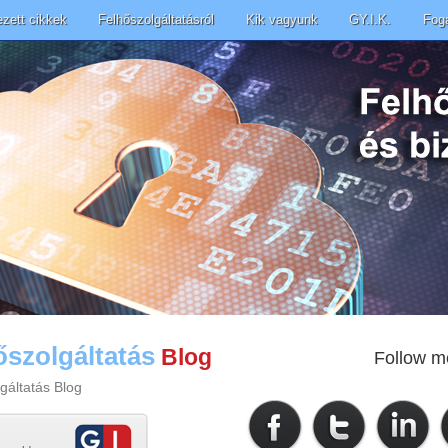
ezett cikkek
Felhőszolgáltatásról
Kik vagyunk
GY.I.K.
Fog
őszolgáltatás
Blog
Follow m
gáltatás Blog