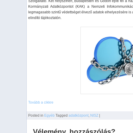
Szolgáltató. Két helyszínen, Budapesten és Gödön építi fel a haz
Kormányzati Adatközpontot (KAK) a Nemzeti Infokommunikáci
legmagasabb szintű védettséget élvező adatok elhelyezésére is a
elindító tájékoztatón.
Tovább a cikkre
Posted
in
Egyéb
Tagged
adatközpont
,
NISZ
|
Vélemény, hozzászólás?