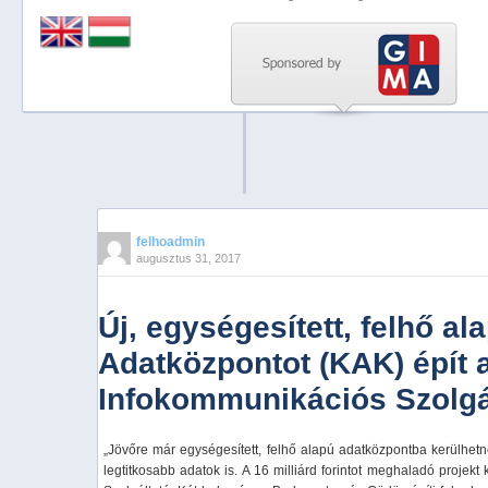
Previous
Next
Stop
1
2
3
4
felhoadmin
augusztus 31, 2017
5
Új, egységesített, felhő a
Adatközpontot (KAK) épít 
Infokommunikációs Szolgál
„Jövőre már egységesített, felhő alapú adatközpontba kerülhetne
legtitkosabb adatok is. A 16 milliárd forintot meghaladó projek