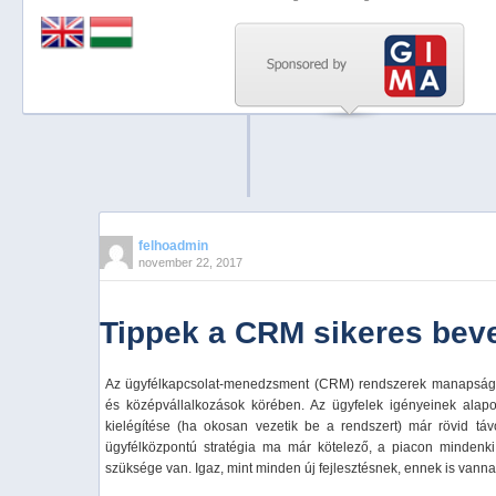
Previous
Next
Stop
1
2
3
4
felhoadmin
november 22, 2017
5
Tippek a CRM sikeres bev
Az ügyfélkapcsolat-menedzsment (CRM) rendszerek manapság 
és középvállalkozások körében. Az ügyfelek igényeinek alap
kielégítése (ha okosan vezetik be a rendszert) már rövid táv
ügyfélközpontú stratégia ma már kötelező, a piacon mindenki 
szüksége van. Igaz, mint minden új fejlesztésnek, ennek is vannak