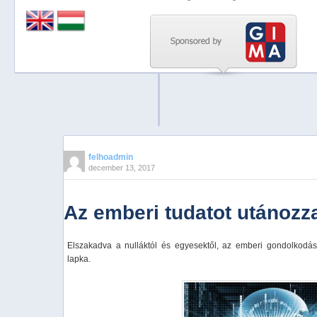
Previous
Next
Stop
1
2
3
4
felhoadmin
december 13, 2017
5
Az emberi tudatot utánozza
Elszakadva a nulláktól és egyesektől, az emberi gondolkodást 
lapka.