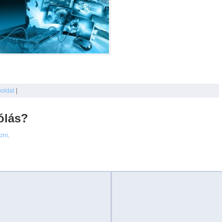
oldal
|
ólás?
ezni
.