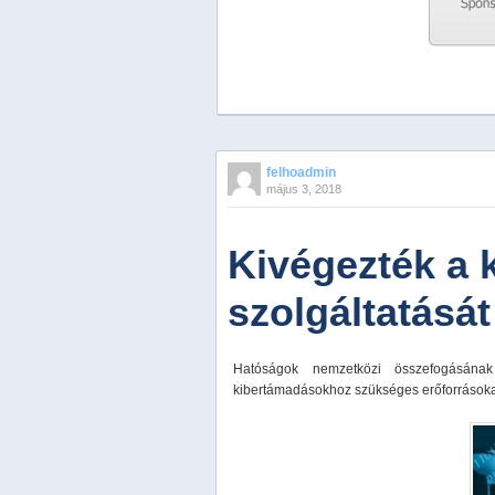
Previous
Next
Stop
felhoadmin
1
május 3, 2018
2
3
4
Kivégezték a
5
szolgáltatását
Hatóságok nemzetközi összefogásának 
kibertámadásokhoz szükséges erőforrásokat 