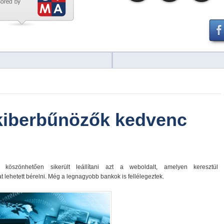
 kiberbűnözők kedvenc
köszönhetően sikerült leállítani azt a weboldalt, amelyen keresztül
lehetett bérelni. Még a legnagyobb bankok is fellélegeztek.