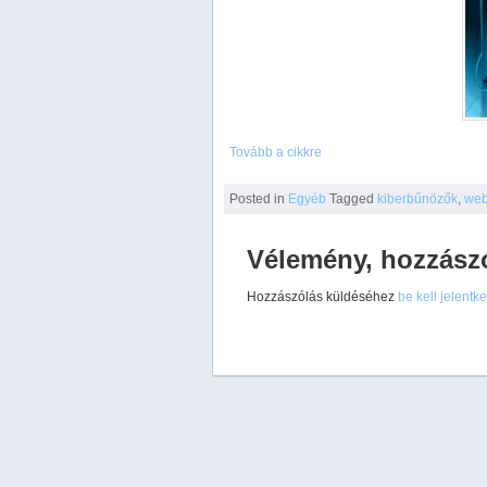
Tovább a cikkre
Posted
in
Egyéb
Tagged
kiberbűnözők
,
web
Vélemény, hozzász
Hozzászólás küldéséhez
be kell jelentk