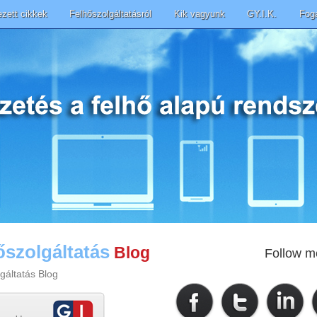
ezett cikkek
Felhőszolgáltatásról
Kik vagyunk
GY.I.K.
Fog
őszolgáltatás
Blog
Follow m
gáltatás Blog