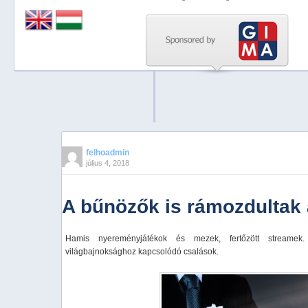
Previous
Next
Stop
1
2
3
4
felhoadmin
július 4, 2018
5
A bűnözők is rámozdultak 
Hamis nyereményjátékok és mezek, fertőzött streamek
világbajnoksághoz kapcsolódó csalások.