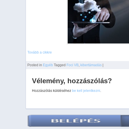
Tovább a cikkre
Posted
in
Egyéb
Tagged
Foci VB
,
kibertámadás
|
Vélemény, hozzászólás?
Hozzászólás küldéséhez
be kell jelentkezni
.