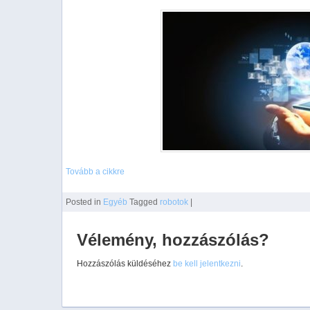
Tovább a cikkre
Posted
in
Egyéb
Tagged
robotok
|
Vélemény, hozzászólás?
Hozzászólás küldéséhez
be kell jelentkezni
.