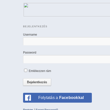
BEJELENTKEZÉS
Username
Password
Emlékezzen rám
Folytatás a
Facebookkal
|
Register
Forgot Password?