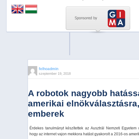
Previous
Next
Stop
1
2
3
4
felhoadmin
szeptember 19, 2018
5
A robotok nagyobb hatássa
amerikai elnökválasztásra,
emberek
Érdekes tanulmányt készítettek az Ausztrál Nemzeti Egyetem m
hogy az internet vajon mekkora hatást gyakorolt a 2016-os ameri