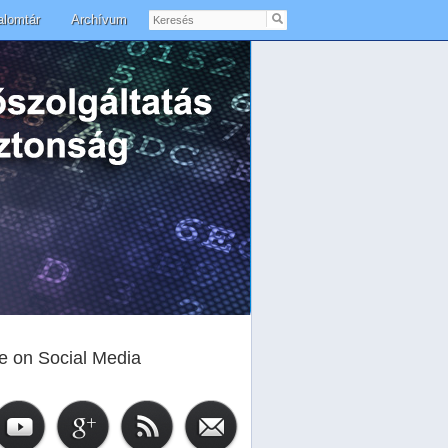
Keresés
alomtár
Archívum
e on Social Media