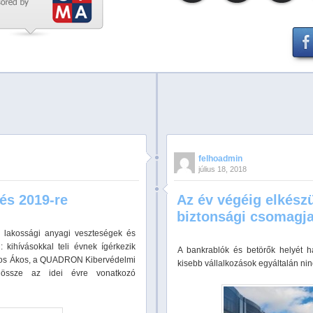
felhoadmin
július 18, 2018
zés 2019-re
Az év végéig elkészü
biztonsági csomagj
 lakossági anyagi veszteségek és
 kihívásokkal teli évnek ígérkezik
A bankrablók és betörők helyét h
mos Ákos, a QUADRON Kibervédelmi
kisebb vállalkozások egyáltalán nin
a össze az idei évre vonatkozó