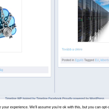
Tovább a cikkre
Posted in
Egyéb
Tagged
EU
,
kiberb
ság
Timeline WP
Ispired by
Timeline Facebook
Proudly powered by WordPress
your experience. We'll assume you're ok with this, but you can opt-o