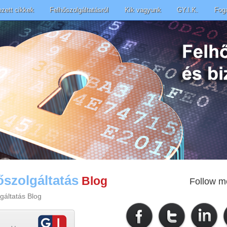
ezett cikkek
Felhőszolgáltatásról
Kik vagyunk
GY.I.K.
Fog
őszolgáltatás
Blog
Follow m
gáltatás Blog