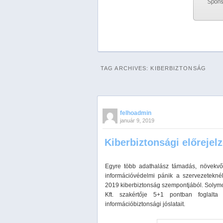
Previous
Next
Stop
TAG ARCHIVES:
KIBERBIZTONSÁG
1
2
3
4
felhoadmin
5
január 9, 2019
Kiberbiztonsági előrejel
Egyre több adathalász támadás, növekvő
információvédelmi pánik a szervezeteknél:
2019 kiberbiztonság szempontjából. Soly
Kft. szakértője 5+1 pontban foglalt
információbiztonsági jóslatait.