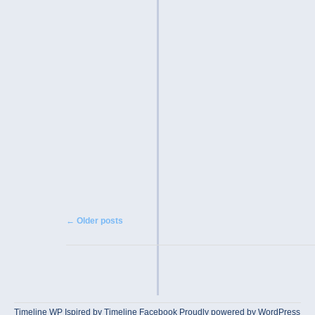
Post navigation
←
Older posts
Timeline WP
Ispired by
Timeline Facebook
Proudly powered by WordPress