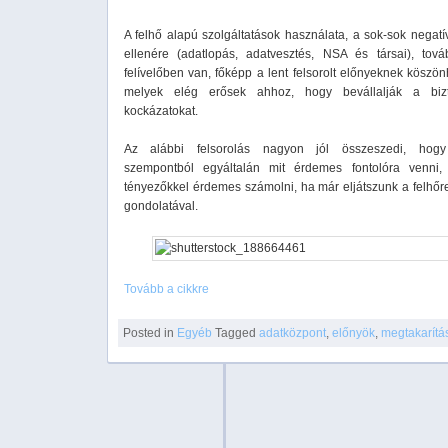
A felhő alapú szolgáltatások használata, a sok-sok negatív
ellenére (adatlopás, adatvesztés, NSA és társai), tová
felívelőben van, főképp a lent felsorolt előnyeknek köszö
melyek elég erősek ahhoz, hogy bevállalják a bizt
kockázatokat.
Az alábbi felsorolás nagyon jól összeszedi, hogy 
szempontból egyáltalán mit érdemes fontolóra venni,
tényezőkkel érdemes számolni, ha már eljátszunk a felhőre
gondolatával.
Tovább a cikkre
Posted in
Egyéb
Tagged
adatközpont
,
előnyök
,
megtakarítá