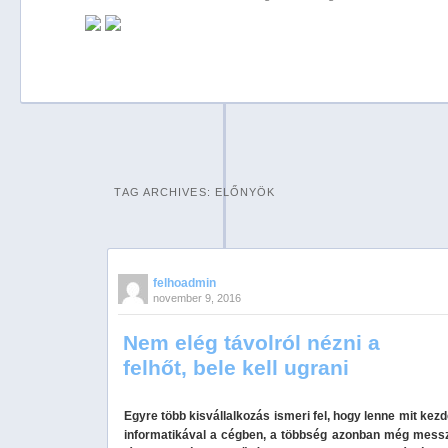
Previous
Next
Stop
1
2
TAG ARCHIVES:
ELŐNYÖK
3
4
5
felhoadmin
november 9, 2016
Nem elég távolról nézni a
felhőt, bele kell ugrani
Egyre több kisvállalkozás ismeri fel, hogy lenne mit kezd
informatikával a cégben, a többség azonban még mes