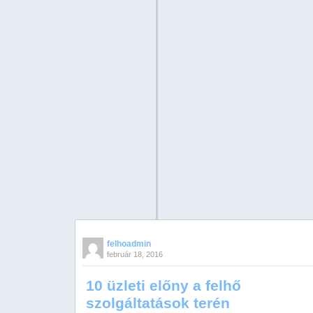
felhoadmin
február 18, 2016
10 üzleti előny a felhő
szolgáltatások terén