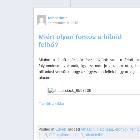
felhoadmin
szeptember 9, 2015
Miért olyan fontos a hibrid
felhő?
Miután a felhő már pár éve köztünk van, a felhő mi
folyamatosan zajlanak, így ez már jó alkalom arra, h
pillantást vessünk, hogy az egyes modellek hogyan teljesí
piacon.
Tovább a cikkre
Posted in
Egyéb
Tagged
Amazon
,
biztonság
,
előnyök
,
felhő
felhő
,
IDC
,
nyilvános felhő
,
privát felhő