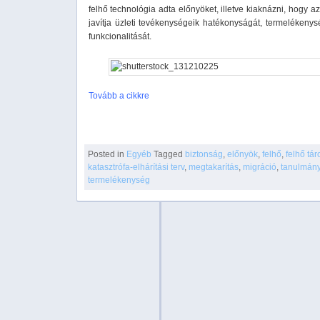
felhő technológia adta előnyöket, illetve kiaknázni, hogy a
javítja üzleti tevékenységeik hatékonyságát, termelékenys
funkcionalitását.
Tovább a cikkre
Posted in
Egyéb
Tagged
biztonság
,
előnyök
,
felhő
,
felhő tár
katasztrófa-elhárítási terv
,
megtakarítás
,
migráció
,
tanulmán
termelékenység