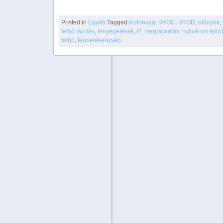
Posted in
Egyéb
Tagged
biztonság
,
BYOC
,
BYOD
,
előnyök
,
felhő tárolás
,
fenyegetések
,
IT
,
megtakarítás
,
nyilvános felh
felhő
,
termelékenység