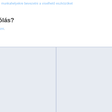
ül munkahelyekre bevezetni a viselhető eszközöket
ólás?
ezni
.