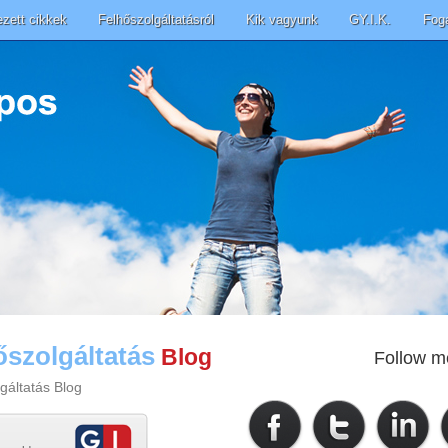
ezett cikkek
Felhőszolgáltatásról
Kik vagyunk
GY.I.K.
Fog
őszolgáltatás
Blog
Follow m
gáltatás Blog