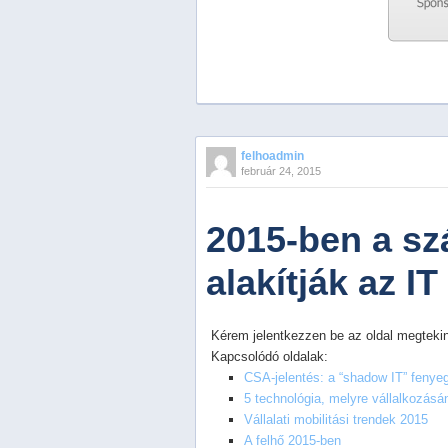
Previous
Next
Stop
felhoadmin
1
február 24, 2015
2
3
4
2015-ben a szá
5
alakítják az I
Kérem jelentkezzen be az oldal megtekin
Kapcsolódó oldalak:
CSA-jelentés: a “shadow IT” fenyeg
5 technológia, melyre vállalkozá
Vállalati mobilitási trendek 2015
A felhő 2015-ben