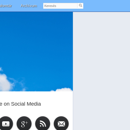
Keresés
alomtár
Archívum
e on Social Media