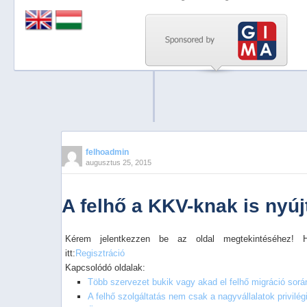
Previous
Next
Stop
1
2
3
4
felhoadmin
augusztus 25, 2015
5
A felhő a KKV-knak is nyúj
Kérem jelentkezzen be az oldal megtekintéséhez! 
itt:
Regisztráció
Kapcsolódó oldalak:
Több szervezet bukik vagy akad el felhő migráció sor
A felhő szolgáltatás nem csak a nagyvállalatok privilé