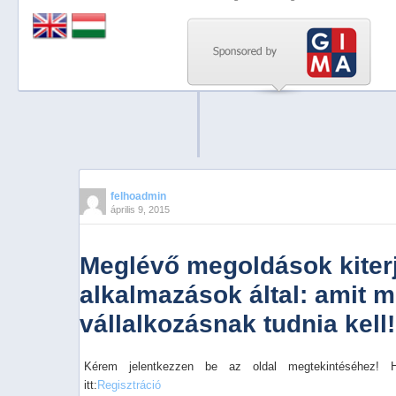
Previous
Next
Stop
1
2
3
4
felhoadmin
április 9, 2015
5
Meglévő megoldások kiterj
alkalmazások által: amit 
vállalkozásnak tudnia kell!
Kérem jelentkezzen be az oldal megtekintéséhez! 
itt:
Regisztráció